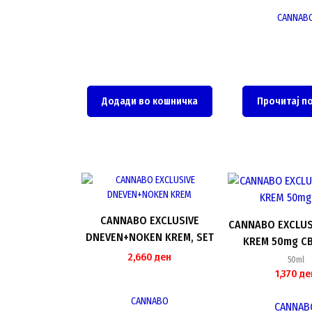
CANNAB
Додади во кошничка
Прочитај п
CANNABO EXCLUSIVE
CANNABO EXCLUS
DNEVEN+NOKEN KREM, SET
KREM 50mg CB
2,660
ден
50ml
1,370
де
CANNABO
CANNAB