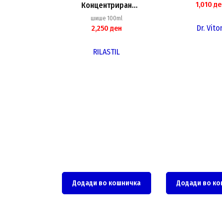
1,010
де
Концентриран
микропилинг, 100ml
шише 100ml
Dr. Vito
2,250
ден
RILASTIL
Додади во кошничка
Додади во ко