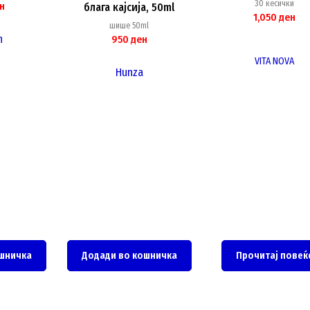
30 ќесички
н
блага кајсија, 50ml
1,050
ден
шише 50ml
n
950
ден
VITA NOVA
Hunza
шничка
Додади во кошничка
Прочитај повеќ