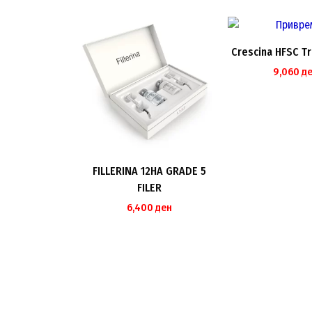
Crescina HFSC T
9,060
д
FILLERINA 12HA GRADE 5
FILER
6,400
ден