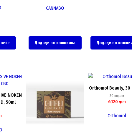
O
CANNABO
овеќе
Додади во кошничка
Додади во кошни
This
product
Orthomol Beauty, 30 
has
IVE NOKEN
30 вијали
multiple
6,120
ден
D, 50ml
variants.
The
Orthomol
н
options
may
O