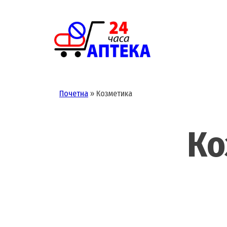
Skip
to
content
Почетна
»
Козметика
Ко