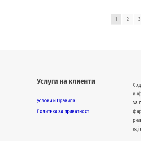
1
2
3
Услуги на клиенти
Сод
инф
Услови и Правила
за 
Политика за приватност
фар
риз
кај