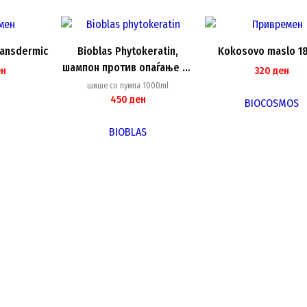
latest
ransdermic
Bioblas Phytokeratin,
Kokosovo maslo 1
шампон против опаѓање на
ен
320
ден
косата, 1000ml
шише со пумпа 1000ml
450
ден
BIOCOSMOS
BIOBLAS