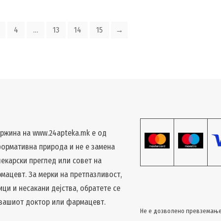
4
…
13
14
15
→
ржина на www.24apteka.mk е од
ормативна природа и не е замена
лекарски преглед или совет на
мацевт. За мерки на претпазливост,
ици и несакани дејства, обратете се
 вашиот доктор или фармацевт.
Не е дозволено превземање