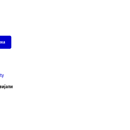
чка
вијали