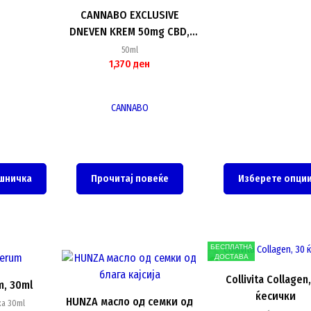
be
CANNABO EXCLUSIVE
chosen
DNEVEN KREM 50mg CBD,
on
50ml
50ml
the
1,370
ден
product
page
CANNABO
шничка
Прочитај повеќе
Изберете опци
БЕСПЛАТНА
ДОСТАВА
Collivita Collagen
m, 30ml
ќесички
HUNZA масло од семки од
ка 30ml