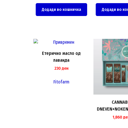
Додади во кошничка
Додади во ко
Етерично масло од
лаванда
230
ден
Fitofarm
CANNA
DNEVEN+NOKEN
KREM, S
1,860
де