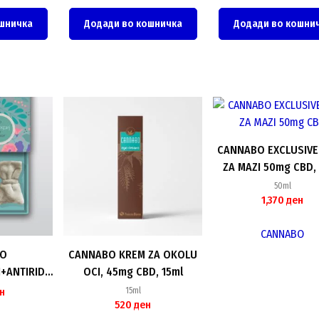
шничка
Додади во кошничка
Додади во кошни
CANNABO EXCLUSIVE
ZA MAZI 50mg CBD,
50ml
1,370
ден
CANNABO
BO
CANNABO KREM ZA OKOLU
+ANTIRID
OCI, 45mg CBD, 15ml
ET
н
15ml
520
ден