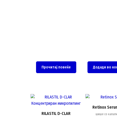
Прочитај повеќе
Додади во ко
Retinox Seru
RILASTIL D-CLAR
шише со капал