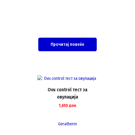
Прочитај повеќе
Ovu control тест за
овулација
1,610
ден
Geratherm