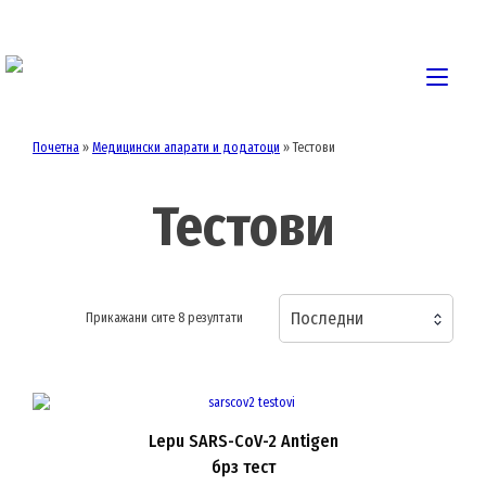
Skip
to
content
Togg
navi
Почетна
»
Медицински апарати и додатоци
»
Тестови
Тестови
Последни
Sorted
Прикажани сите 8 резултати
by
latest
Lepu SARS-CoV-2 Antigen
брз тест