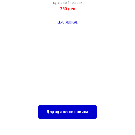
кутија со 5 тестови
750
ден
LEPU MEDICAL
Додади во кошничка