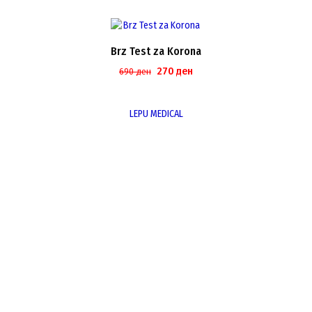
Brz Test za Korona
Original
Current
270
ден
690
ден
price
price
was:
is:
LEPU MEDICAL
690 ден.
270 ден.