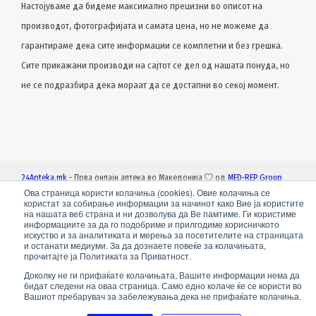
Настојуваме да бидеме максимално прецизни во описот на
производот, фотографијата и самата цена, но не можеме да
гарантираме дека сите информации се комплетни и без грешка.
Сите прикажани производи на сајтот се дел од нашата понуда, но
не се подразбира дека мораат да се достапни во секој момент.
24Apteka.mk
- Прва онлајн аптека во Македонија
од
MED-REP Group
Ова страница користи колачиња (cookies). Овие колачиња се
користат за собирање информации за начинот како Вие ја користите
на нашата веб страна и ни дозволува да Ве памтиме. Ги користиме
информациите за да го подобриме и прилгодиме корисничкото
искуство и за аналитиката и мерења за посетителите на страницата
и останати медиуми. За да дознаете повеќе за колачињата,
прочитајте ја Политиката за Приватност.
Доколку не ги прифаќате колачињата, Вашите информации нема да
бидат следени на оваа страница. Само едно колаче ќе се користи во
Вашиот пребарувач за забележувања дека не прифаќате колачиња.