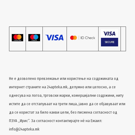
Не е дозволено превземање или користење на содржината од
интернет страните на 24apteka.mk, делумно или целосно, a се
однесува на логоа, трговски марки, комерцијални содржини, ниту
истите да се отстапуваат на трети лица, јавно да се објавуваат или
да се користат за било какви цели, без писмена согласност од
ПЗУА „Ирис“. За согласност контактирајте нѐ на Емаил:
info@24apteka.mk