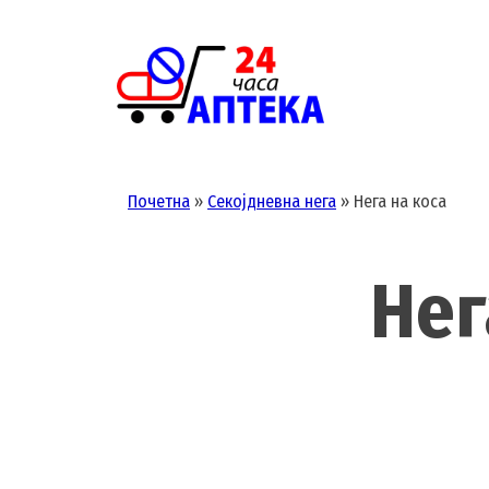
Skip
to
content
Почетна
»
Секојдневна нега
»
Нега на коса
Нег