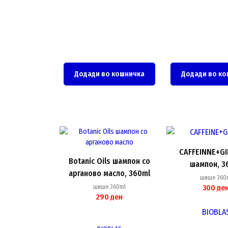
Додади во кошничка
Додади во ко
CAFFEINNE+G
Botanic Oils шампон со
шампон, 3
арганово масло, 360ml
шише 360
шише 360ml
300
де
290
ден
BIOBLA