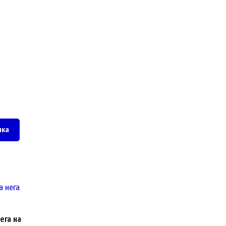
чка
ега на