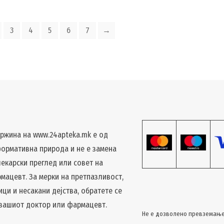
3
4
5
6
7
→
ржина на www.24apteka.mk е од
ормативна природа и не е замена
лекарски преглед или совет на
мацевт. За мерки на претпазливост,
ици и несакани дејства, обратете се
 вашиот доктор или фармацевт.
Не е дозволено превземање