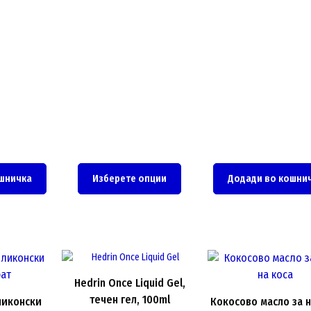
be
chosen
on
the
product
page
шничка
Изберете опции
Додади во кошни
Hedrin Once Liquid Gel,
течен гел, 100ml
иликонски
Кокосово масло за н