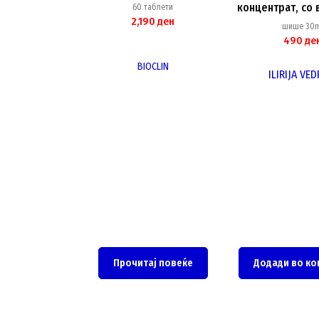
концентрат, со 
60 таблети
2,190
ден
30ml
шише 30m
490
де
BIOCLIN
ILIRIJA VE
Прочитај повеќе
Додади во ко