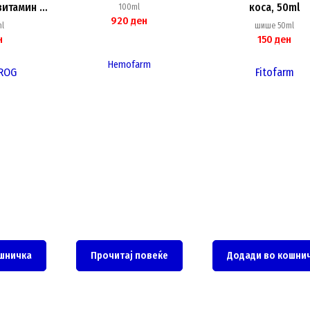
витамин Е,
коса, 50ml
100ml
920
ден
l
шише 50ml
н
150
ден
Hemofarm
DROG
Fitofarm
шничка
Прочитај повеќе
Додади во кошни