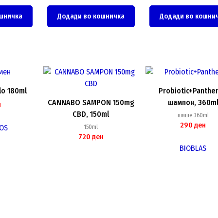
шничка
Додади во кошничка
Додади во кошни
lo 180ml
Probiotic+Panthen
CANNABO SAMPON 150mg
шампон, 360m
н
CBD, 150ml
шише 360ml
290
ден
OS
150ml
720
ден
BIOBLAS