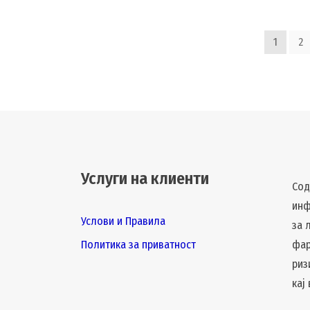
1
2
Услуги на клиенти
Сод
инф
Услови и Правила
за 
Политика за приватност
фар
риз
кај