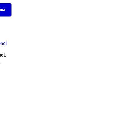
чка
ol,
l