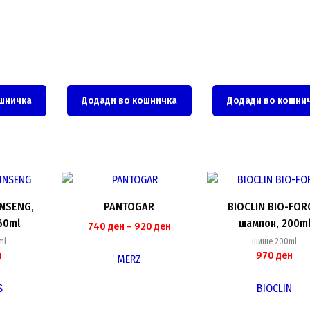
шничка
Додади во кошничка
Додади во кошни
This
product
INSENG,
PANTOGAR
BIOCLIN BIO-FOR
has
60ml
шампон, 200m
Price
740
ден
–
920
ден
multiple
range:
ml
шише 200ml
variants.
н
970
ден
740 ден
MERZ
The
through
options
920 ден
S
BIOCLIN
may