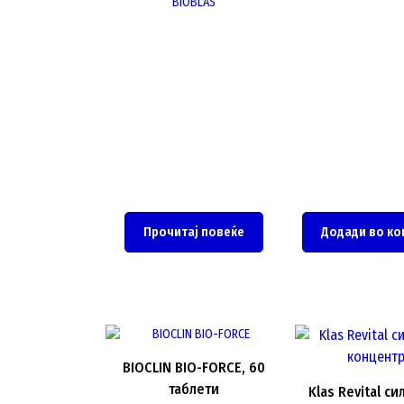
BIOBLAS
Прочитај повеќе
Додади во ко
BIOCLIN BIO-FORCE, 60
таблети
Klas Revital с