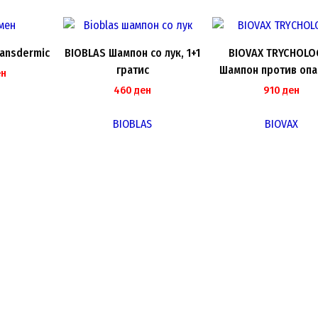
latest
ransdermic
BIOBLAS Шампон со лук, 1+1
BIOVAX TRYCHOLOG
гратис
Шампон против опа
ен
200ml
460
ден
910
ден
BIOBLAS
BIOVAX