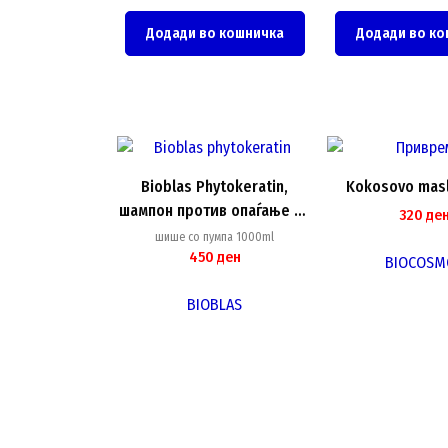
Додади во кошничка
Додади во ко
Bioblas Phytokeratin,
Kokosovo mas
шампон против опаѓање на
320
де
косата, 1000ml
шише со пумпа 1000ml
450
ден
BIOCOSM
BIOBLAS