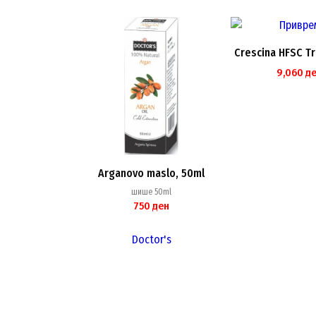
Crescina HFSC T
9,060
д
Arganovo maslo, 50ml
шише 50ml
750
ден
Doctor's