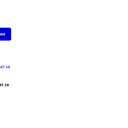
чка
т за