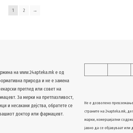
1
2
→
ржина на www.24apteka.mk е од
ормативна природа и не е замена
лекарски преглед или совет на
мацевт. За мерки на претпазливост,
Не е дозволено превземање
ици и несакани дејства, обратете се
страните на 24apteka.mk, де
 вашиот доктор или фармацевт.
марки, комерцијални содржин
јавно да се објавуваат или 