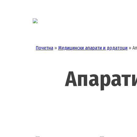
Skip
to
content
Почетна
»
Медицински апарати и додатоци
»
Ап
Апарати