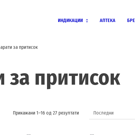
ИНДИКАЦИИ
АПТЕКА
БР
арати за притисок
 за притисок
Sorted
Прикажани 1–16 од 27 резултати
by
latest