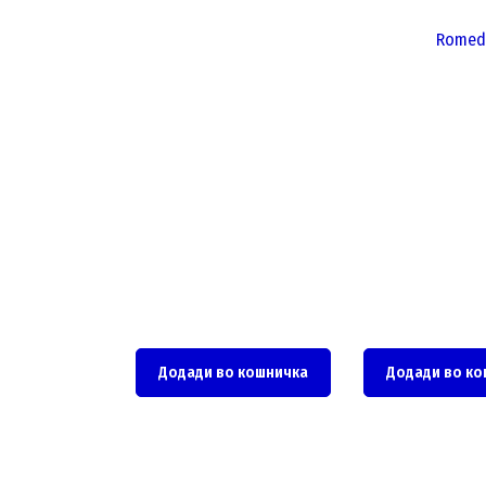
Romed
Додади во кошничка
Додади во ко