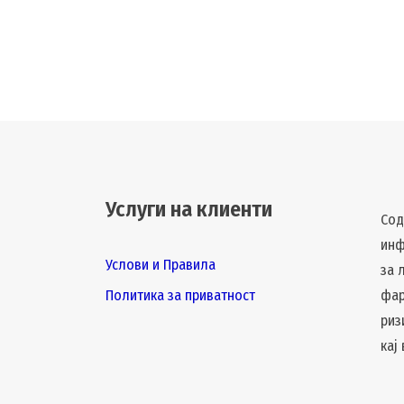
Услуги на клиенти
Сод
инф
Услови и Правила
за 
Политика за приватност
фар
риз
кај