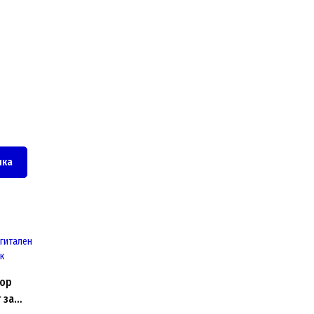
чка
top
 за