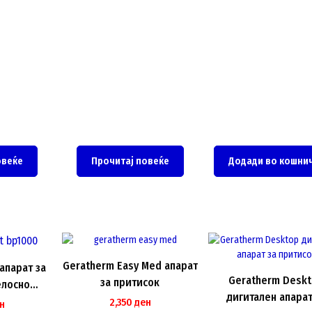
овеќе
Прочитај повеќе
Додади во кошни
Geratherm Easy Med апарат
апарат за
Geratherm Desk
за притисок
елосно
дигитален апарат
ски
2,350
ден
н