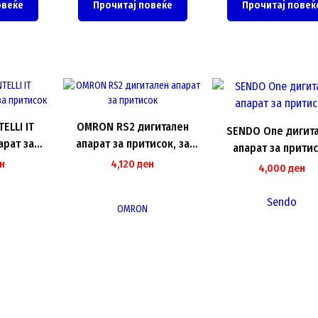
овеќе
Прочитај повеќе
Прочитај повеќ
ELLI IT
OMRON RS2 дигитален
SENDO One дигит
арат за
апарат за притисок, за
апарат за прити
ок
рачен зглоб
н
4,120
ден
4,000
ден
Sendo
OMRON