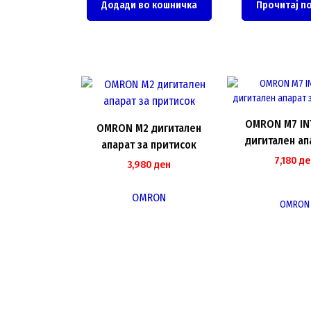
Додади во кошничка
Прочитај п
OMRON M7 INT
OMRON M2 дигитален
дигитален ап
апарат за притисок
притис
7,180
де
3,980
ден
OMRON
OMRON