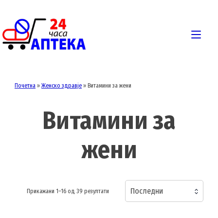
Skip
to
content
Togg
navi
Почетна
»
Женско здравје
»
Витамини за жени
Витамини за
жени
Последни
Sorted
Прикажани 1–16 од 39 резултати
by
latest