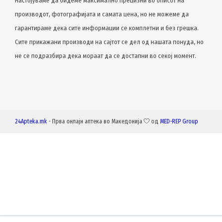
Настојуваме да бидеме максимално прецизни во описот на
производот, фотографијата и самата цена, но не можеме да
гарантираме дека сите информации се комплетни и без грешка.
Сите прикажани производи на сајтот се дел од нашата понуда, но
не се подразбира дека мораат да се достапни во секој момент.
24Apteka.mk
- Прва онлајн аптека во Македонија
од
MED-REP Group