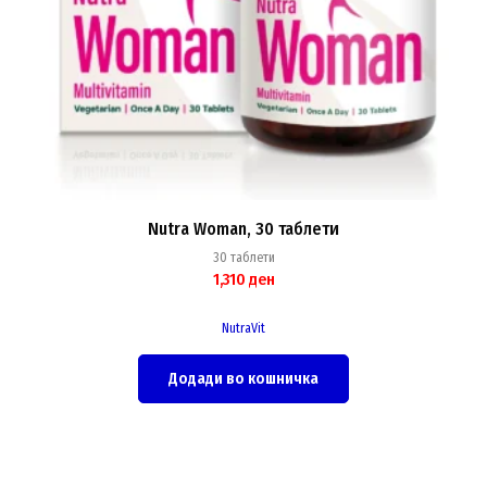
Nutra Woman, 30 таблети
30 таблети
1,310
ден
NutraVit
Додади во кошничка