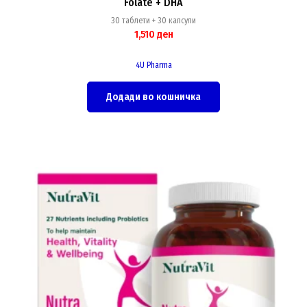
Folate + DHA
30 таблети + 30 капсули
1,510
ден
4U Pharma
Додади во кошничка