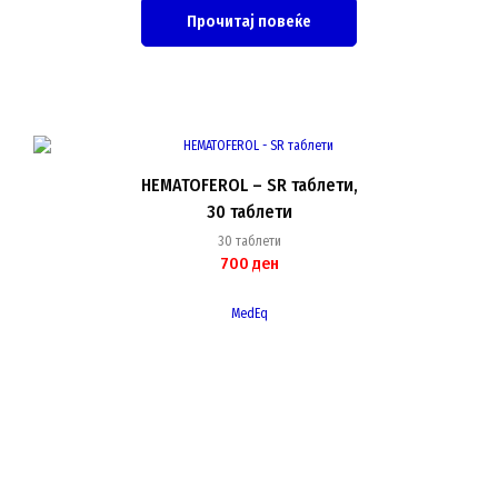
Прочитај повеќе
HEMATOFEROL – SR таблети,
30 таблети
30 таблети
700
ден
MedEq