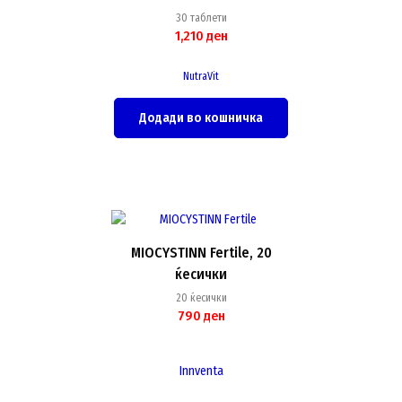
30 таблети
1,210
ден
NutraVit
Додади во кошничка
MIOCYSTINN Fertile, 20
ќесички
20 ќесички
790
ден
Innventa