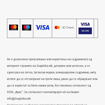
Не е дозволено превземање или користење на содржината од
интернет страните на 24apteka.mk, делумно или целосно, a се
однесува на логоа, трговски марки, комерцијални содржини, ниту
истите да се отстапуваат на трети лица, јавно да се објавуваат или
да се користат за било какви цели, без писмена согласност од
ПЗУА „Ирис“. За согласност контактирајте нѐ на Емаил:
info@24apteka.mk