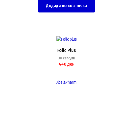
Додади во кошничка
Folic Plus
30 капсули
440
ден
AbelaPharm