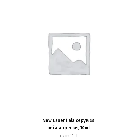
New Essentials серум за
веѓи и трепки, 10ml
шише 10ml