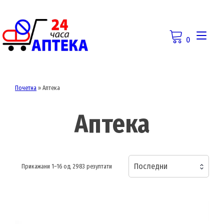
Skip
to
content
Togg
0
navi
Почетна
»
Аптека
Аптека
Последни
Sorted
Прикажани 1–16 од 2983 резултати
by
latest