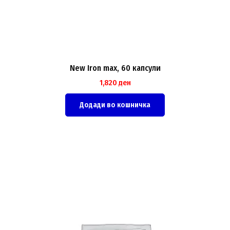
New Iron max, 60 капсули
1,820
ден
Додади во кошничка