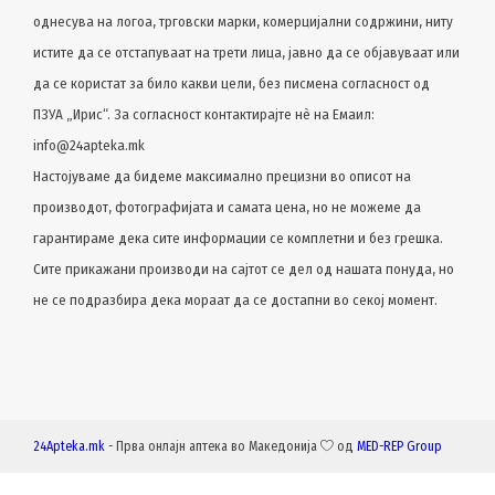
однесува на логоа, трговски марки, комерцијални содржини, ниту
истите да се отстапуваат на трети лица, јавно да се објавуваат или
да се користат за било какви цели, без писмена согласност од
ПЗУА „Ирис“. За согласност контактирајте нѐ на Емаил:
info@24apteka.mk
Настојуваме да бидеме максимално прецизни во описот на
производот, фотографијата и самата цена, но не можеме да
гарантираме дека сите информации се комплетни и без грешка.
Сите прикажани производи на сајтот се дел од нашата понуда, но
не се подразбира дека мораат да се достапни во секој момент.
24Apteka.mk
- Прва онлајн аптека во Македонија
од
MED-REP Group