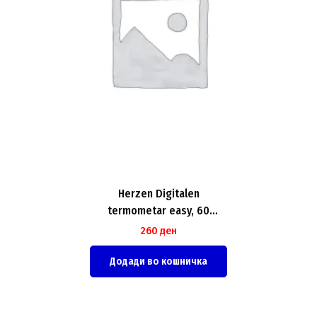
Herzen Digitalen
termometar easy, 60
секунди
260
ден
Додади во кошничка