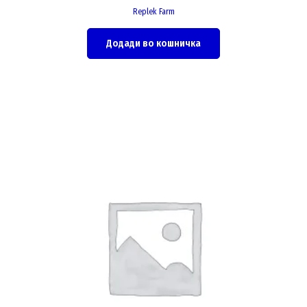
Replek Farm
Додади во кошничка