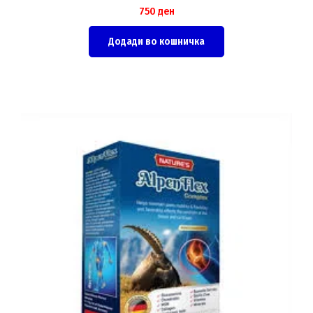
750
ден
Додади во кошничка