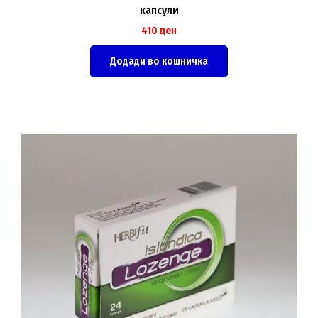
капсули
410
ден
Додади во кошничка