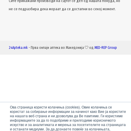
Сите прикажани производи на сајтот се дел од нашата понуда, но
не се подразбира дека мораат да се достапни во секој момент.
24Apteka.mk
- Прва онлајн аптека во Македонија
од
MED-REP Group
Ова страница користи колачиња (cookies). Овие колачиња се
користат за собирање информации за начинот како Вие ја користите
на нашата веб страна и ни дозволува да Ве памтиме. Ги користиме
информациите за да го подобриме и прилгодиме корисничкото
искуство и за аналитиката и мерења за посетителите на страницата
и останати медиуми. За да дознаете повеќе за колачињата,