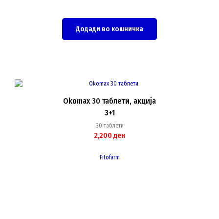
Додади во кошничка
Okomax 30 таблети, акција
3+1
30 таблети
2,200
ден
Fitofarm