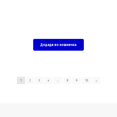
Додади во кошничка
1
2
3
4
…
8
9
10
→