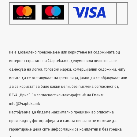
Не е дозволено превземање или користење на содржината од
интернет страните на 24apteka.mk, делумно или целосно, a се
однесува на логоа, трговски марки, комерцијални содржини, ниту
истите да се отстапуваат на трети лица, јавно да се објавуваат или
да се користат за било какви цели, без писмена согласност од
ПЗУА „Ирис“. За согласност контактирајте нѐ на Емаил:
info@24apteka.mk
Настојуваме да бидеме максимално прецизни во описот на
производот, фотографијата и самата цена, но не можеме да
гарантираме дека сите информации се комплетни и без грешка.