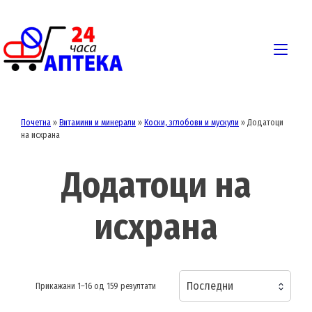
Skip
to
content
Togg
navi
Почетна
»
Витамини и минерали
»
Коски, зглобови и мускули
»
Додатоци
на исхрана
Додатоци на
исхрана
Последни
Sorted
Прикажани 1–16 од 159 резултати
by
latest