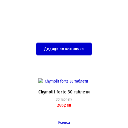
Додади во кошничка
Chymolit forte 30 таблети
30 таблети
285
ден
Esensa