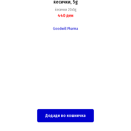
ќесички, 5g
ќесички 20x5g
440
ден
Goodwill Pharma
Додади во кошничка