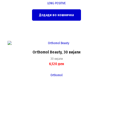
LONG POSITIVE
Додади во кошничка
This
product
Orthomol Beauty, 30 вијали
has
multiple
30 вијали
variants.
6,120
ден
The
options
may
Orthomol
be
chosen
on
the
product
page