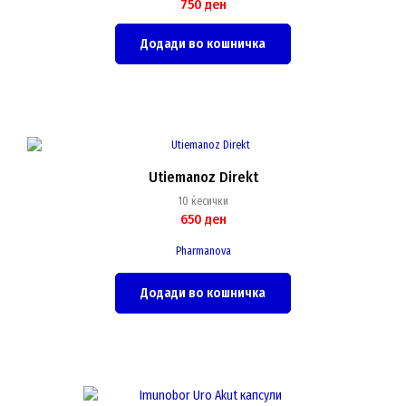
750
ден
Додади во кошничка
Utiemanoz Direkt
10 ќесички
650
ден
Pharmanova
Додади во кошничка