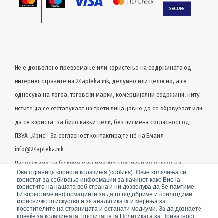
Не е дозволено превземање или користење на содржината од
интернет страните на 24apteka.mk, делумно или целосно, a се
однесува на логоа, трговски марки, комерцијални содржини, ниту
истите да се отстапуваат на трети лица, јавно да се објавуваат или
да се користат за било какви цели, без писмена согласност од
ПЗУА „Ирис“. За согласност контактирајте нѐ на Емаил:
info@24apteka.mk
Настојуваме да бидеме максимално прецизни во описот на
Ова страница користи колачиња (cookies). Овие колачиња се
производот, фотографијата и самата цена, но не можеме да
користат за собирање информации за начинот како Вие ја
користите на нашата веб страна и ни дозволува да Ве памтиме.
гарантираме дека сите информации се комплетни и без грешка.
Ги користиме информациите за да го подобриме и прилгодиме
корисничкото искуство и за аналитиката и мерења за
Сите прикажани производи на сајтот се дел од нашата понуда, но
посетителите на страницата и останати медиуми. За да дознаете
повеќе за колачињата, прочитајте ја Политиката за Приватност.
не се подразбира дека мораат да се достапни во секој момент.