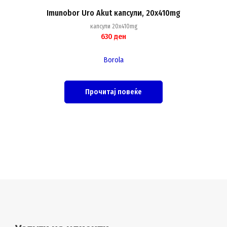
Imunobor Uro Akut капсули, 20x410mg
капсули 20x410mg
630
ден
Borola
Прочитај повеќе