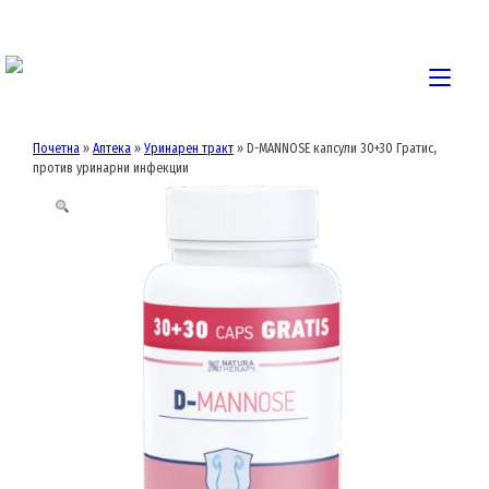
Skip
to
content
Togg
navi
Почетна
»
Аптека
»
Уринарен тракт
»
D-MANNOSE капсули 30+30 Гратис,
против уринарни инфекции