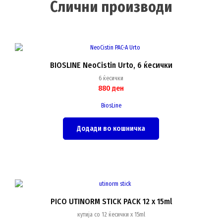
Слични производи
BIOSLINE NeoCistin Urto, 6 ќесички
6 ќесички
880
ден
BiosLine
Додади во кошничка
PICO UTINORM STICK PACK 12 x 15ml
кутија со 12 ќесички x 15ml