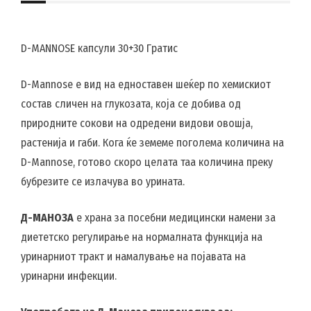
D-MANNOSE капсули 30+30 Гратис
D-Mannose е вид на едноставен шеќер по хемискиот
состав сличен на глукозата, која се добива од
природните сокови на одредени видови овошја,
растенија и габи. Кога ќе земеме поголема количина на
D-Mannose, готово скоро целата таа количина преку
бубрезите се излачува во урината.
Д-МАНОЗА
е храна за посебни медицински намени за
диететско регулирање на нормалната функција на
уринарниот тракт и намалување на појавата на
уринарни инфекции.