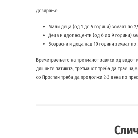
Дозирање:
Мали деца (од 1 до 5 години) земаат по 2,
Деца и адолесценти (од 6 до 9 години) зе
Возрасни и деца над 10 години земаат по 5
Времетраењето на третманот зависи од видот и 
дишните патишта, третманот треба да трае најма
со Проспан треба да продолжи 2-3 дена по прес
Сли