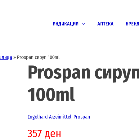
ИНДИКАЦИИ
АПТЕКА
БРЕН
шлица
»
Prospan сируп 100ml
Prospan сиру
100ml
Engelhard Arzeimittel
,
Prospan
357
ден