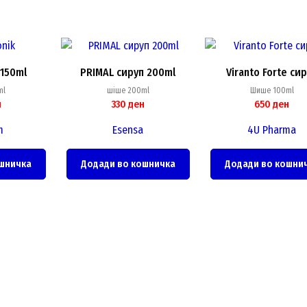
 150ml
PRIMAL сируп 200ml
Viranto Forte си
ml
шiше 200ml
Шише 100ml
н
330
ден
650
ден
m
Esensa
4U Pharma
шничка
Додади во кошничка
Додади во кошни