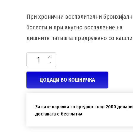
При хронични воспалителни бронхијалн
болести и при акутно воспаление на
дишните патишта придружено со кашли
Prospan сируп 100ml количина
ДОДАДИ ВО КОШНИЧКА
За сите нарачки со вредност над 2000 денари
доставата е бесплатна