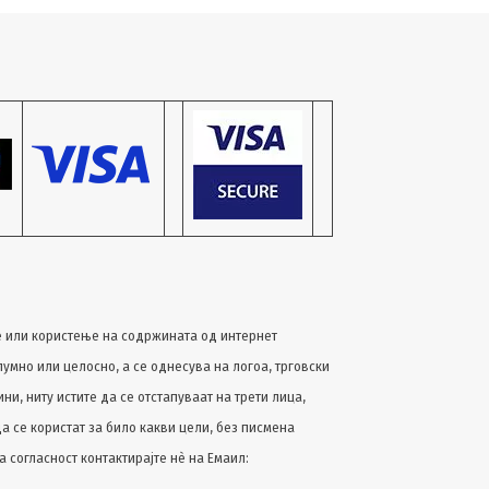
 или користење на содржината од интернет
лумно или целосно, a се однесува на логоа, трговски
и, ниту истите да се отстапуваат на трети лица,
да се користат за било какви цели, без писмена
а согласност контактирајте нѐ на Емаил: