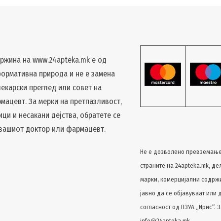
ржина на www.24apteka.mk е од
ормативна природа и не е замена
лекарски преглед или совет на
мацевт. За мерки на претпазливост,
ици и несакани дејства, обратете се
 вашиот доктор или фармацевт.
Не е дозволено превземање
страните на 24apteka.mk, де
марки, комерцијални содржин
јавно да се објавуваат или 
согласност од ПЗУА „Ирис“. З
info@24apteka.mk