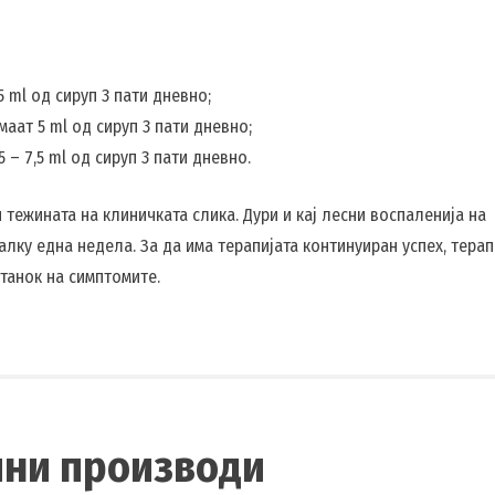
5 ml од сируп 3 пати дневно;
маат 5 ml од сируп 3 пати дневно;
 – 7,5 ml од сируп 3 пати дневно.
тежината на клиничката слика. Дури и кај лесни воспаленија на
лку една недела. За да има терапијата континуиран успех, терап
танок на симптомите.
чни производи