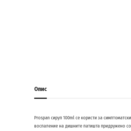
Опис
Prospan сируп 100ml се користи за симптоматск
воспаление на дишните патишта придружено со