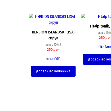
Fitalp tonik,
HERBION ISLANDSKI LISAJ
шише 150
250
де
сируп
шише 150ml
Fitofar
250
ден
Krka OTC
Додади во ко
Додади во кошничка