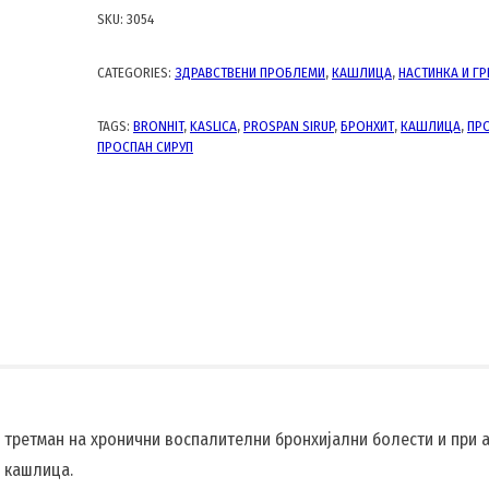
SKU:
3054
CATEGORIES:
ЗДРАВСТВЕНИ ПРОБЛЕМИ
,
КАШЛИЦА
,
НАСТИНКА И ГР
TAGS:
BRONHIT
,
KASLICA
,
PROSPAN SIRUP
,
БРОНХИТ
,
КАШЛИЦА
,
ПР
ПРОСПАН СИРУП
и третман на хронични воспалителни бронхијални болести и при 
 кашлица.