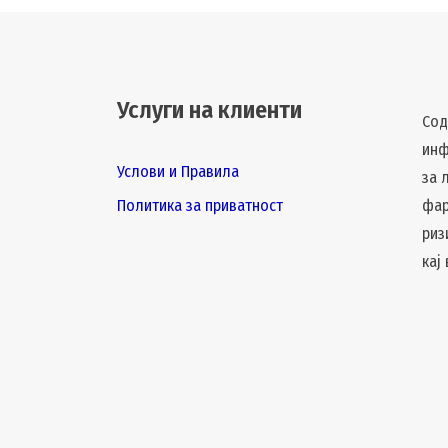
Услуги на клиенти
Сод
инф
Услови и Правила
за 
Политика за приватност
фар
риз
кај