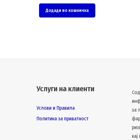
Додади во кошничка
Услуги на клиенти
Сод
инф
Услови и Правила
за 
Политика за приватност
фар
риз
кај