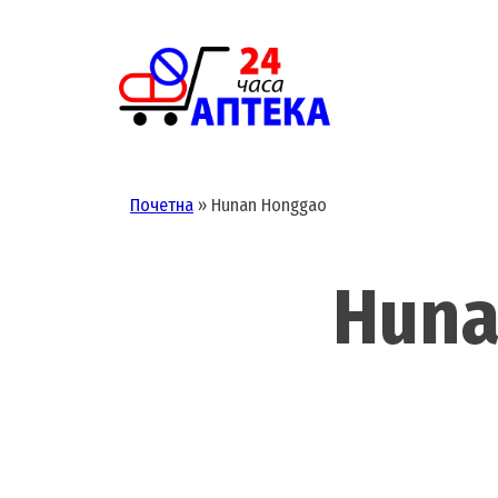
Skip
to
content
Почетна
»
Hunan Honggao
Huna