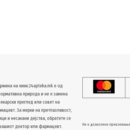
ржина на www.24apteka.mk е од
ормативна природа и не е замена
лекарски преглед или совет на
мацевт. За мерки на претпазливост,
ици и несакани дејства, обратете се
Не е дозволено превземање
 вашиот доктор или фармацевт.