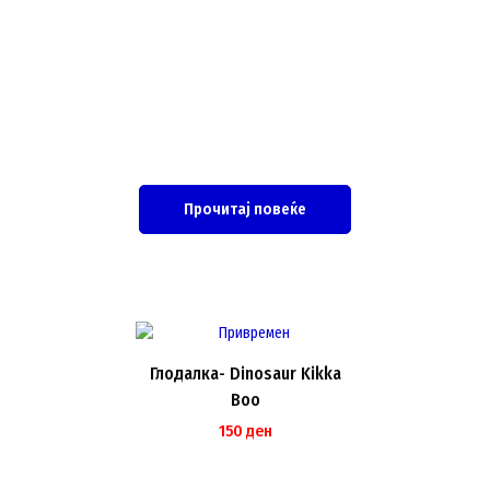
Прочитај повеќе
Глодалка- Dinosaur Kikka
Boo
150
ден