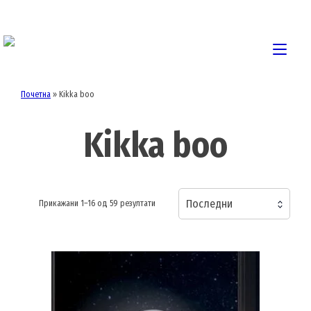
Skip
to
content
Togg
navi
Почетна
»
Kikka boo
Kikka boo
Последни
Sorted
Прикажани 1–16 од 59 резултати
by
latest