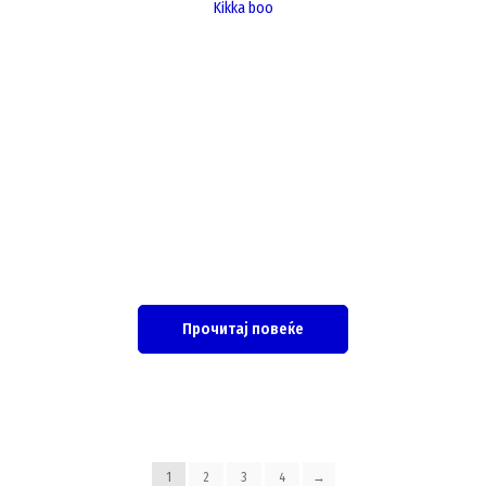
Kikka boo
Прочитај повеќе
1
2
3
4
→