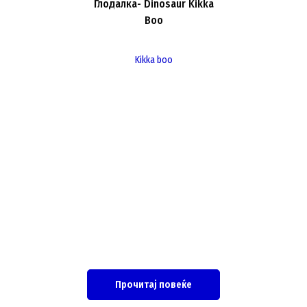
Глодалка- Dinosaur Kikka
Boo
Kikka boo
Прочитај повеќе