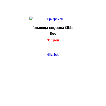
Ракавица глодалка Kikka
Boo
350
ден
Kikka boo