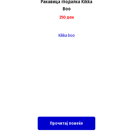
Ракавица глодалка Kikka
Boo
350
ден
Kikka boo
Прочитај повеќе