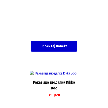
Прочитај повеќе
Ракавица глодалка Kikka
Boo
350
ден