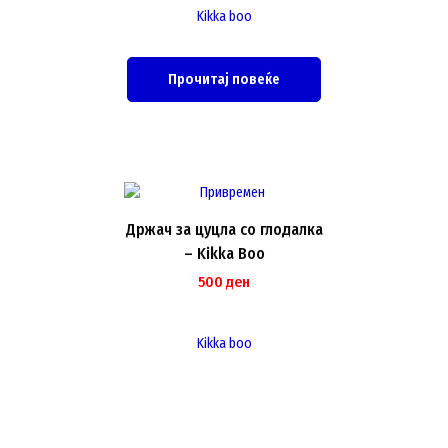
Kikka boo
Прочитај повеќе
Држач за цуцла со глодалка
– Kikka Boo
500
ден
Kikka boo