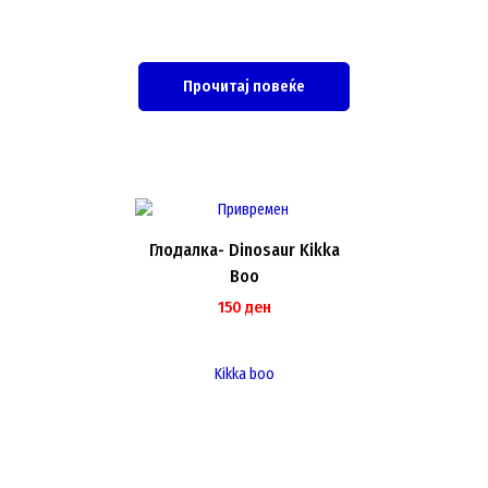
Прочитај повеќе
Глодалка- Dinosaur Kikka
Boo
150
ден
Kikka boo