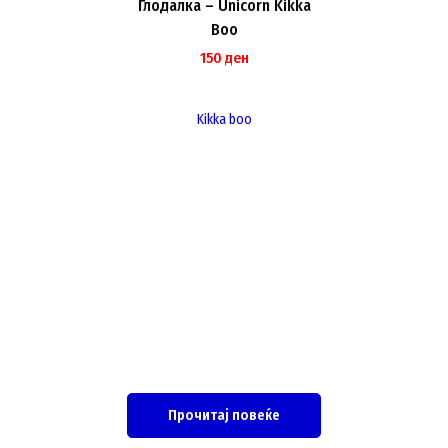
Глодалка – Unicorn Kikka
Boo
150
ден
Kikka boo
Прочитај повеќе