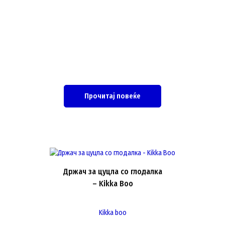
Прочитај повеќе
Држач за цуцла со глодалка
– Kikka Boo
Kikka boo