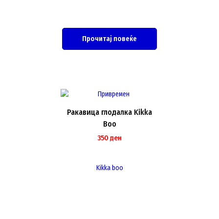
Прочитај повеќе
Ракавица глодалка Kikka
Boo
350
ден
Kikka boo