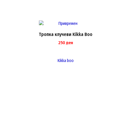
Тропка клучеви Kikka Boo
250
ден
Kikka boo