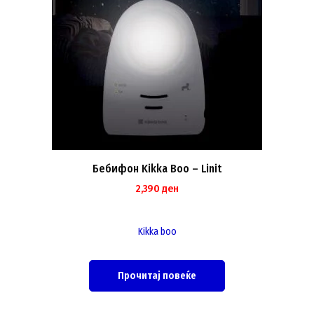
Бебифон Kikka Boo – Linit
2,390
ден
Kikka boo
Прочитај повеќе