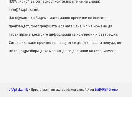
ПЗУА „Ирис“. За согласност контактирајте нѐ на Емаил:
info@24apteka.mk
Настојуваме да бидеме максимално прецизни во описот на
производот, фотографијата и самата цена, но не можеме да
гарантираме дека сите информации се комплетни и без грешка.
Сите прикажани производи на сајтот се дел од нашата понуда, но
не се подразбира дека мораат да се достапни во секој момент.
24Apteka.mk
- Прва онлајн аптека во Македонија
од
MED-REP Group