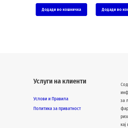
Додади во кошничка
Додади во ко
Услуги на клиенти
Сод
инф
Услови и Правила
за 
Политика за приватност
фар
риз
кај