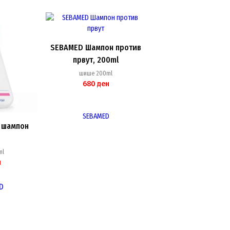
latest
SEBAMED Шампон против
првут, 200ml
шише 200ml
680
ден
SEBAMED
 шампон
ml
н
D