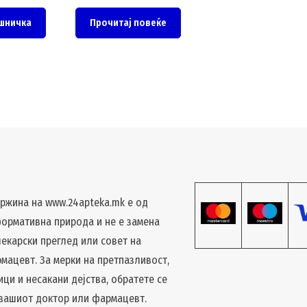
шничка
Прочитај повеќе
ржина на www.24apteka.mk е од
ормативна природа и не е замена
лекарски преглед или совет на
мацевт. За мерки на претпазливост,
ици и несакани дејства, обратете се
 вашиот доктор или фармацевт.