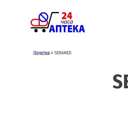
Skip
to
content
Почетна
»
SEBAMED
S