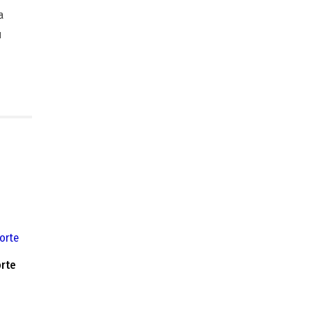
а
н
orte