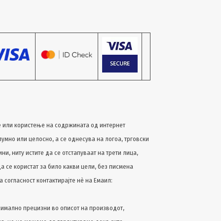
 или користење на содржината од интернет
лумно или целосно, a се однесува на логоа, трговски
и, ниту истите да се отстапуваат на трети лица,
да се користат за било какви цели, без писмена
а согласност контактирајте нѐ на Емаил:
имално прецизни во описот на производот,