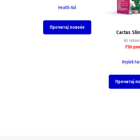
Health Aid
Прочитај повеќе
Cactus Sli
60 таблет
750
де
Replek Fa
Прочитај п