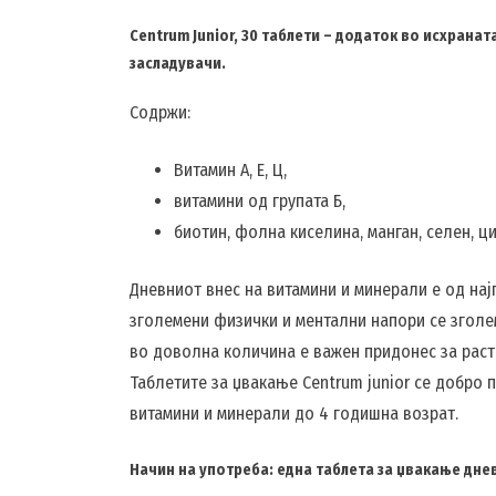
Centrum Junior, 30 таблети – додаток во исхранат
засладувачи.
Содржи:
Витамин А, Е, Ц,
витамини од групата Б,
биотин, фолна киселина, манган, селен, ц
Дневниот внес на витамини и минерали е од најг
зголемени физички и ментални напори се зголем
во доволна количина е важен придонес за расто
Таблетите за џвакање Centrum junior се добро 
витамини и минерали до 4 годишна возрат.
Начин на употреба: една таблета за џвакање дне