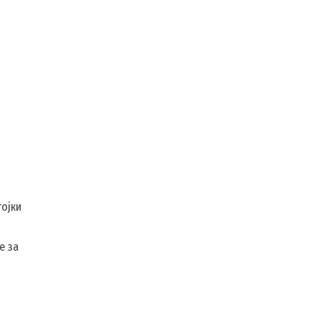
тојки
е за