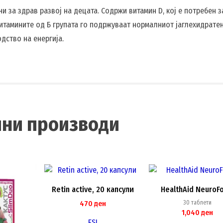
 за здрав развој на децата. Содржи витамин D, кој е потребен з
 Витамините од Б групата го подржуваат нормалниот јаглехидрате
дство на енергија.
чни производи
Retin active, 20 капсули
HealthAid NeuroF
470
ден
30 таблети
1,040
ден
ESI