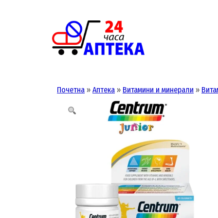
Skip
to
content
Почетна
»
Аптека
»
Витамини и минерали
»
Вита