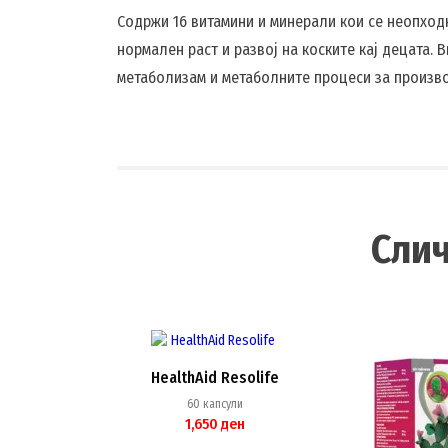
Содржи 16 витамини и минерали кои се неопходни
нормален раст и развој на коските кај децата.
метаболизам и метаболните процеси за произво
Сли
HealthAid Resolife
60 капсули
1,650
ден