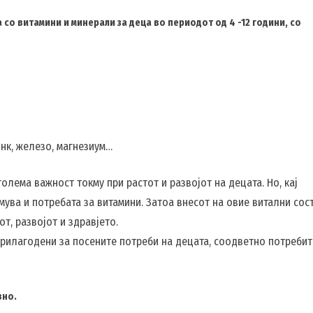
а со витамини и минерали за деца во периодот од 4 -12 години, со
инк, железо, магнезиум…
олема важност токму при растот и развојот на децата. Нo, кај
ува и потребата за витамини. Затоа внесот на овие витални сос
т, развојот и здравјето.
прилагодени за посените потреби на децата, соодветно потребит
вно.