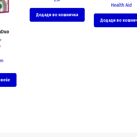
Health Aid
Додади во кошничка
Додади во кошни
mDuo
и
н
rm
овеќе