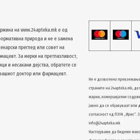
ржина на www.24apteka.mk е од
ормативна природа и не е замена
лекарски преглед или совет на
мацевт. За мерки на претпазливост,
ици и несакани дејства, обратете се
 вашиот доктор или фармацевт.
Не е дозволено превземање
страните на 24apteka.mk, де
марки, комерцијални содржин
јавно да се објавуваат или 
согласност од ПЗУА „Ирис“. З
info@24apteka.mk
Настојуваме да бидеме макс