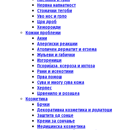
Нервна напнатност
Стомачни тегоби
Уво нос и грло
Црн дроб
Хемороиди
Кожни проблеми
Акни
Алергиски реакции
Атопичен дерматит и егзема
Жуљeви и габички
Изгореници
Псоријаза, ксероза и ихтоза
Рани и исекотини
Прва помош
Сува и многу сува кожа
Херпес
Црвенило и розацеа
Козметика
Брчки
Декоративна козметика и додатоци
Заштита од сонце
Креми за сончање
Медицинска козметика