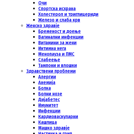
Очи
Спортска исхрана
Холестерол и триглицериди
Железо и слаба крв
Женско здравје
Бременост и доење
Вагинални инфекции
Витамини за жени
Интимна нега
Менопауза и ПМС
Слабеење
Тампони и влошки
Здравствени проблеми
Алергии
Анемија
Болка
Болни нозе
Дијабетeс
Имунитет
Инфекции
Кардиоваскуларни
Кашлица
Машко здравје
Настинка и грип