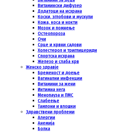
Витамински дифузер
Додатоци на исхрана
Коски, зглобови и мускули
Кожа, коса и нокти
Мозок и помнење
Остеопороза
Очи
Срце и крвни садови
Холестерол и триглицериди
Спортска исхрана
Железо и слаба крв
Женско здравје
Бременост и доење
Вагинални инфекции
Витамини за жени
Интимна нега
Менопауза и ПМС
Слабеење
Тампони и влошки
Здравствени проблеми
Алергии
Анемија
Болка