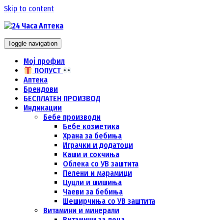
Skip to content
Toggle navigation
Мој профил
ПОПУСТ
Аптека
Брендови
БЕСПЛАТЕН ПРОИЗВОД
Индикации
Бебе производи
Бебе козметика
Храна за бебиња
Играчки и додатоци
Каши и сокчиња
Облека со УВ заштита
Пелени и марамици
Цуцли и шишиња
Чаеви за бебиња
Шеширчиња со УВ заштита
Витамини и минерали
Витамини за деца