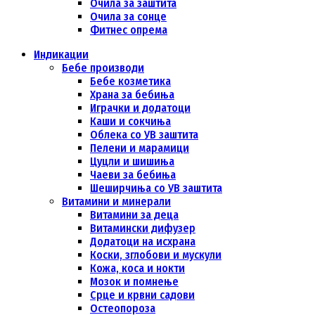
Очила за заштита
Очила за сонце
Фитнес опрема
Индикации
Бебе производи
Бебе козметика
Храна за бебиња
Играчки и додатоци
Каши и сокчиња
Облека со УВ заштита
Пелени и марамици
Цуцли и шишиња
Чаеви за бебиња
Шеширчиња со УВ заштита
Витамини и минерали
Витамини за деца
Витамински дифузер
Додатоци на исхрана
Коски, зглобови и мускули
Кожа, коса и нокти
Мозок и помнење
Срце и крвни садови
Остеопороза