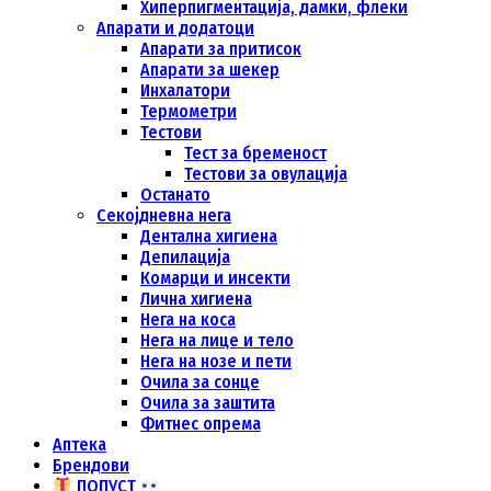
Хиперпигментација, дамки, флеки
Апарати и додатоци
Апарати за притисок
Апарати за шекер
Инхалатори
Термометри
Тестови
Тест за бременост
Тестови за овулација
Останато
Секојдневна нега
Дентална хигиена
Депилација
Комарци и инсекти
Лична хигиена
Нега на коса
Нега на лице и тело
Нега на нозе и пети
Очила за сонце
Очила за заштита
Фитнес опрема
Аптека
Брендови
ПОПУСТ