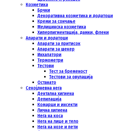
Козметика
Брчки
Декоративна козметика и додатоци
Креми за сончање
Медицинска козметика
Хиперпигментација, дамки, флеки
Апарати и додатоци
Апарати за притисок
Апарати за шекер
Инхалатори
Термометри
Тестови
Тест за бременост
Тестови за овулација
Останато
Секојдневна нега
Дентална хигиена
Депилација
Комарци и инсекти
Лична хигиена
Нега на коса
Нега на лице и тело
Нега на нозе и пети