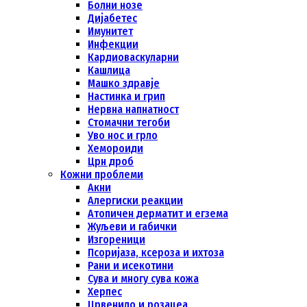
Болни нозе
Дијабетeс
Имунитет
Инфекции
Кардиоваскуларни
Кашлица
Машко здравје
Настинка и грип
Нервна напнатност
Стомачни тегоби
Уво нос и грло
Хемороиди
Црн дроб
Кожни проблеми
Акни
Алергиски реакции
Атопичен дерматит и егзема
Жуљеви и габички
Изгореници
Псоријаза, ксероза и ихтоза
Рани и исекотини
Сува и многу сува кожа
Херпес
Црвенило и розацеа